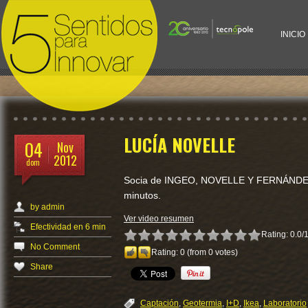
INICIO
Temas
Lo último
Efectividad en 6 min
Pudding al aroma de buena
innovación
reputación corporativa. Sa
LUCÍA NOVELLE
innovación abierta
04
Nov
PARADIGMA
Rodríguez.
2012
Recetas
dom
La innovación ha
Sin categoría
Socia de INGEO, NOVELLE Y FERNÁNDEZ 
ser siempre plat
minutos.
principal en
by
admin
cualquier...
Ver video resumen
Efectividad en 6 min
noviembre 13, 201
Rating: 0.0/
No Comment
Rating:
0
(from 0 votes)
Share
Captación
,
Geotermia
,
I+D
,
Ikea
,
Laboratorio