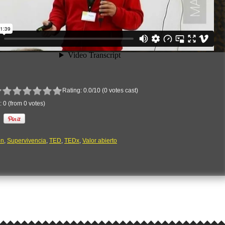
Rating: 0.0/
10
(0 votes cast)
:
0
(from 0 votes)
ón
,
Supervivencia
,
TED
,
TEDx
,
Valor abierto