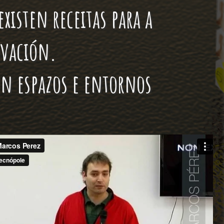
Valor abierto
Trazabilidad
xisten receitas para a
vación.
en espazos e entornos