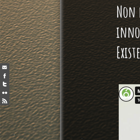
Non e
inno
Exist