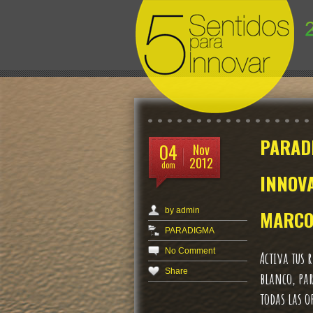
Temas
L
Efectividad en 6 min
innovación
PARADI
innovación abierta
04
Nov
PARADIGMA
2012
Recetas
dom
INNOVA
Sin categoría
by
admin
MARCO
PARADIGMA
No Comment
Activa tus 
Share
blanco, pa
todas las o