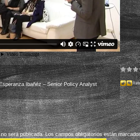
Valor abierto
Trazabilidad
Rati
Esperanza Ibañéz – Senior Policy Analyst
 no será publicada.
Los campos obligatorios están marcado