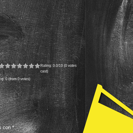
Rating: 0.0/
10
(0 votes
cast)
ng:
0
(from 0 votes)
s con
*