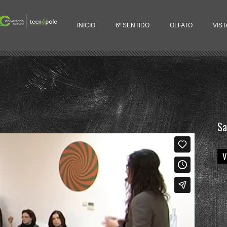
INICIO
6º SENTIDO
OLFATO
VIST
o último
Nube de Etiquetas
Pudding al aroma de buena
Aeronáutico
Airbus
Captación
Centro
Tecnológico
Costes
Desarrollo
Duradero
reputación corporativa. Sandra
Empresarios
Energías Renovables
Equipo
Rodríguez.
Facturación
Farolas
Fiable
Geotermia
Hábit
Sa
I+D
Ideas
Ikea
Ingeniería
La innovación ha de
innovación
ser siempre plato
principal en
Internacionalización
Investigación
Jóvenes
V
cualquier...
Liderazgo
Mejoras productivas
Mercados
mundo del coaching
Metrología
noviembre 13, 2012
Nanotecnología
Normalización
Objetivo
Os X de Tecnópol
Oportunidades
Patrones
Personas
Referencia
resultados
Robotización
Servicios
Solar
Supervivencia
TED
TEDx